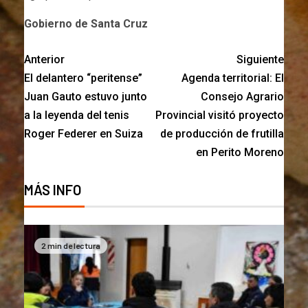
Gobierno de Santa Cruz
Anterior
Siguiente
El delantero “peritense”
Agenda territorial: El
Juan Gauto estuvo junto
Consejo Agrario
a la leyenda del tenis
Provincial visitó proyecto
Roger Federer en Suiza
de producción de frutilla
en Perito Moreno
MÁS INFO
2 min de lectura