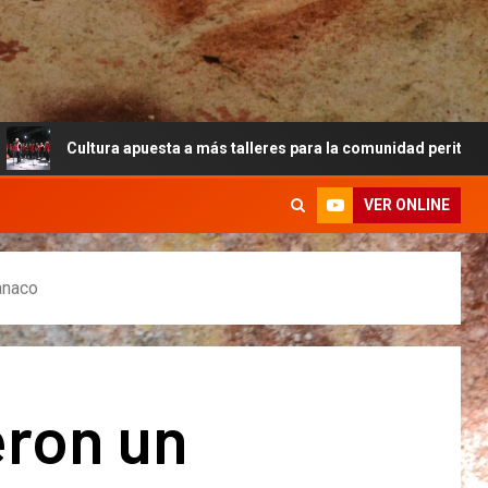
a apuesta a más talleres para la comunidad peritense
A
VER ONLINE
anaco
eron un