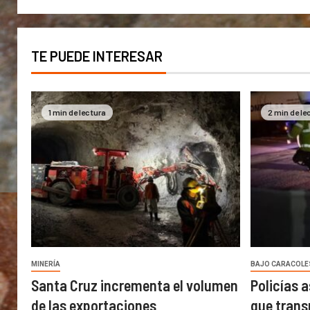
TE PUEDE INTERESAR
1 min de lectura
2 min de le
MINERÍA
BAJO CARACOLE
Santa Cruz incrementa el volumen
Policías 
de las exportaciones
que trans