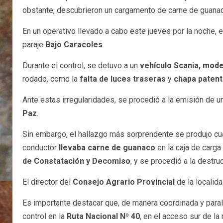
obstante, descubrieron un cargamento de carne de guanaco
En un operativo llevado a cabo este jueves por la noche, e
paraje
Bajo Caracoles
.
Durante el control, se detuvo a un
vehículo Scania, mod
rodado, como la
falta de luces traseras
y
chapa patent
Ante estas irregularidades, se procedió a la emisión de u
Paz
.
Sin embargo, el hallazgo más sorprendente se produjo cua
conductor
llevaba carne de guanaco
en la caja de carg
de Constatación y Decomiso
, y se procedió a la destru
El director del
Consejo Agrario Provincial
de la localid
Es importante destacar que, de manera coordinada y parale
control en la
Ruta Nacional Nº 40
, en el acceso sur de l