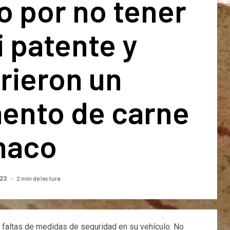
o por no tener
i patente y
rieron un
ento de carne
naco
2 min de lectura
023
r faltas de medidas de seguridad en su vehículo. No