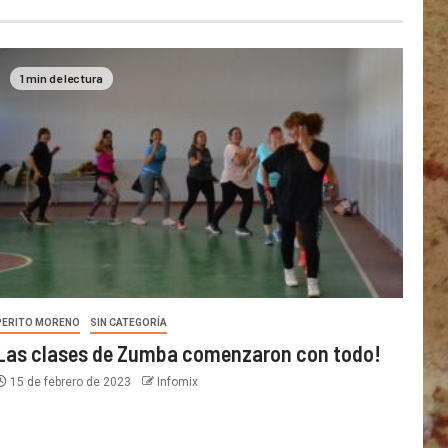
1 min de lectura
PERITO MORENO
SIN CATEGORÍA
Las clases de Zumba comenzaron con todo!
15 de febrero de 2023
Infomix