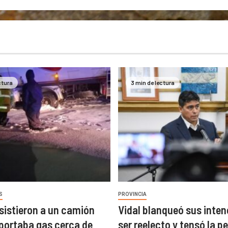
ctura
3 min de lectura
S
PROVINCIA
asistieron a un camión
Vidal blanqueó sus inten
portaba gas cerca de
ser reelecto y tensó la pe