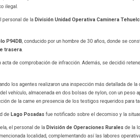
 ilegal.
l personal de la
División Unidad Operativa Caminera Tehuel
elo P94DB
, conducido por un hombre de 30 años, donde se const
e trasera
.
n acta de comprobación de infracción. Además, se decidió retene
ndo los agentes realizaron una inspección más detallada de la c
a del vehículo, almacenada en dos bolsas de nylon, con un peso
cción de la carne en presencia de los testigos requeridos para tal
ad de
Lago Posadas
fue notificado sobre el decomiso y la situa
la, el personal de la
División de Operaciones Rurales
de la l
a mencionada localidad, complementando así las labores operativ