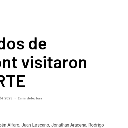
dos de
t visitaron
RTE
2 min de lectura
de 2023
bén Alfaro, Juan Lescano, Jonathan Aracena, Rodrigo