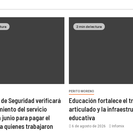
ctura
2 min de lectura
PERITO MORENO
 de Seguridad verificará
Educación fortalece el t
miento del servicio
articulado y la infraestr
n junio para pagar el
educativa
 a quienes trabajaron
6 de agosto de 2026
Infomix