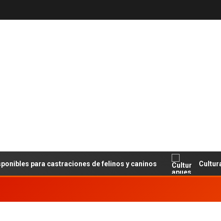
es para castraciones de felinos y caninos
Cultura apue