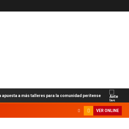
sta a más talleres para la comunidad peritense
Ante la
VER ONLINE