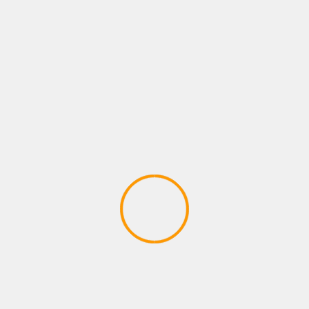
unicipalidad de Pico Truncado se puso al frente porque lo más c
atará el 80% del parque
Hipóli
os campos obligatorios están marcados con
*