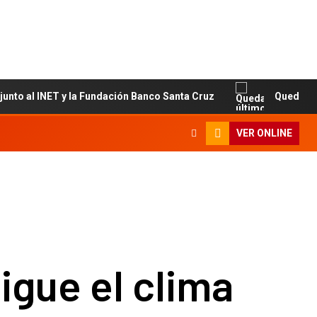
al INET y la Fundación Banco Santa Cruz
Quedan últimos 
VER ONLINE
gue el clima