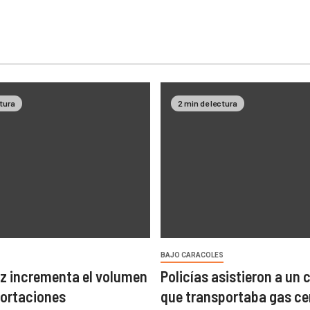
ctura
2 min de lectura
BAJO CARACOLES
z incrementa el volumen
Policías asistieron a un
portaciones
que transportaba gas ce