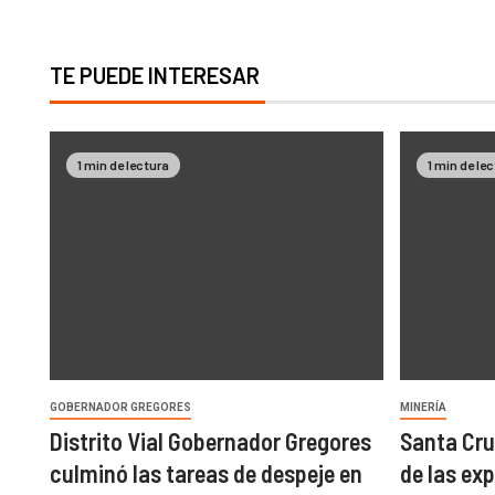
TE PUEDE INTERESAR
1 min de lectura
1 min de le
GOBERNADOR GREGORES
MINERÍA
Distrito Vial Gobernador Gregores
Santa Cru
culminó las tareas de despeje en
de las ex