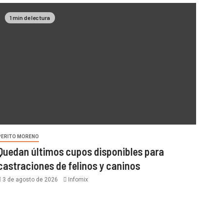
1 min de lectura
PERITO MORENO
Quedan últimos cupos disponibles para
castraciones de felinos y caninos
3 de agosto de 2026
Infomix