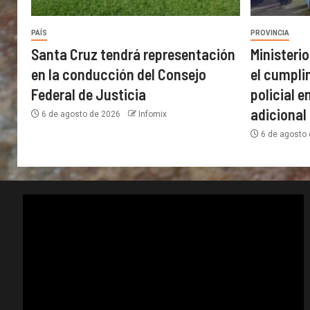
PAÍS
PROVINCIA
Santa Cruz tendrá representación
Ministerio
en la conducción del Consejo
el cumpli
Federal de Justicia
policial e
adicional
6 de agosto de 2026
Infomix
6 de agosto