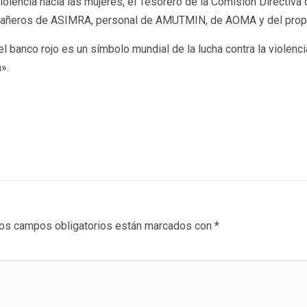
la violencia hacia las mujeres, el Tesorero de la Comisión Direct
pañeros de ASIMRA, personal de AMUTMIN, de AOMA y del propi
l banco rojo es un símbolo mundial de la lucha contra la violenc
».
os campos obligatorios están marcados con
*