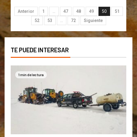
Anterior
1
…
47
48
49
50
51
52
53
…
72
Siguiente
TE PUEDE INTERESAR
1 min de lectura