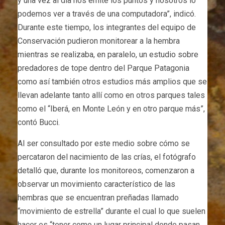
y una vez al día nos emite los puntos y nosotros lo
podemos ver a través de una computadora”, indicó.
Durante este tiempo, los integrantes del equipo de
Conservación pudieron monitorear a la hembra
mientras se realizaba, en paralelo, un estudio sobre
predadores de tope dentro del Parque Patagonia
como así también otros estudios más amplios que se
llevan adelante tanto allí como en otros parques tales
como el “Iberá, en Monte León y en otro parque más”,
contó Bucci.
Al ser consultado por este medio sobre cómo se
percataron del nacimiento de las crías, el fotógrafo
detalló que, durante los monitoreos, comenzaron a
observar un movimiento característico de las
hembras que se encuentran preñadas llamado
“movimiento de estrella” durante el cual lo que suelen
hacer es “tener como un lugar principal donde pasan