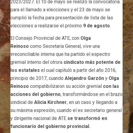
2023/2027. El 10 de mayo se realizó la convocatoria
para el llamado a elecciones y el 23 de mayo se
cumplió la fecha para presentación de lista de las
elecciones a realizarse el próximo
9 de agosto
.
El Consejo Provincial de ATE, con
Olga
Reinoso
como Secretaria General, vive una
irreconciliable interna que ha partido el espectro
gremial interno del otrora
sindicato más potente de
los estatales
el cual capituló a partir del año 2016,
principio de 2017, cuando
Alejandro Garzón
y
Olga
Reinoso
compatibilizaron su acción gremial
con las
acciones del gobierno
, transformándose en el brazo
sindical de
Alicia Kirchner
, en un caso y llegando a
su máxima expresión, cuando el ex secretario general
y dirigente nacional de ATE
se transformó en
funcionario del gobierno provincial.