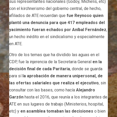
sus representantes nacionales (Godoy, Michelis, etc)
con el kirchnerismo del gobierno central, de hecho,
afiliados de ATE recuerdan que
fue Reynoso quien
plantó una denuncia para que 417 empleados del
yacimiento fueran echados por Aníbal Fernández
,
un hecho inédito en el sindicalismo y especialmente
en ATE.
Otro de los temas que ha dividido las aguas en el
CDP, fue la injerencia de la Secretaria General
en la
decisión final de cada Paritaria
, donde se guarda
para sí
la aprobación de manera unipersonal, de
las ofertas salariales que realiza el ejecutivo
, sin
consultar con las bases, como hacía
Alejandro
Garzón
hasta el 2016, que reunía a los integrantes de
ATE en sus lugares de trabajo (Ministerios, hospital,
etc) y
en asamblea tomaban las decisiones
o bien