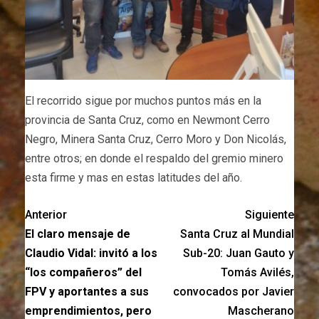
El recorrido sigue por muchos puntos más en la
provincia de Santa Cruz, como en Newmont Cerro
Negro, Minera Santa Cruz, Cerro Moro y Don Nicolás,
entre otros; en donde el respaldo del gremio minero
esta firme y mas en estas latitudes del año.
Anterior
Siguiente
El claro mensaje de
Santa Cruz al Mundial
Claudio Vidal: invitó a los
Sub-20: Juan Gauto y
“los compañeros” del
Tomás Avilés,
FPV y aportantes a sus
convocados por Javier
emprendimientos, pero
Mascherano