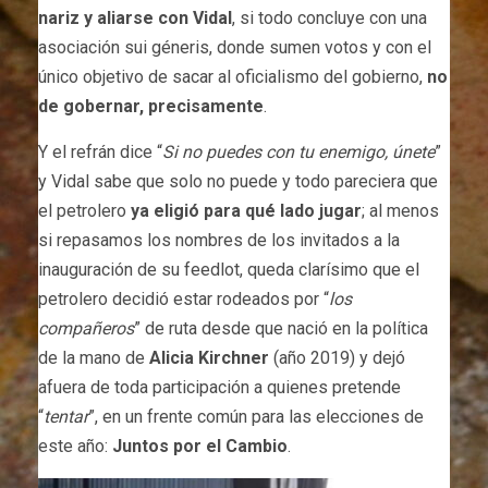
nariz y aliarse con Vidal
, si todo concluye con una
asociación sui géneris, donde sumen votos y con el
único objetivo de sacar al oficialismo del gobierno,
no
de gobernar, precisamente
.
Y el refrán dice “
Si no puedes con tu enemigo, únete
”
y Vidal sabe que solo no puede y todo pareciera que
el petrolero
ya eligió para qué lado jugar
; al menos
si repasamos los nombres de los invitados a la
inauguración de su feedlot, queda clarísimo que el
petrolero decidió estar rodeados por “
los
compañeros
” de ruta desde que nació en la política
de la mano de
Alicia Kirchner
(año 2019) y dejó
afuera de toda participación a quienes pretende
“
tentar
”, en un frente común para las elecciones de
este año:
Juntos por el Cambio
.