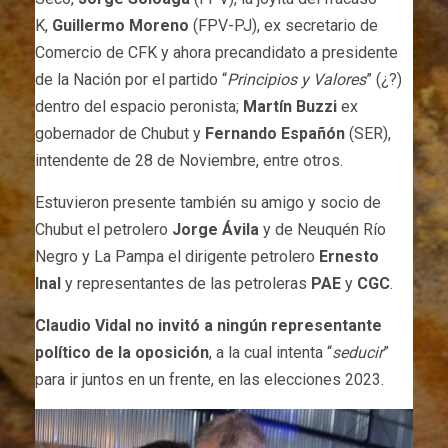
K,
Guillermo Moreno
(FPV-PJ), ex secretario de
Comercio de CFK y ahora precandidato a presidente
de la Nación por el partido “
Principios y Valores
” (¿?)
dentro del espacio peronista;
Martín Buzzi
ex
gobernador de Chubut y
Fernando Españón
(SER),
intendente de 28 de Noviembre, entre otros.
Estuvieron presente también su amigo y socio de
Chubut el petrolero
Jorge Ávila
y de Neuquén Río
Negro y La Pampa el dirigente petrolero
Ernesto
Inal
y representantes de las petroleras
PAE
y
CGC
.
Claudio Vidal no invitó a ningún representante
político de la oposición
, a la cual intenta “
seducir
”
para ir juntos en un frente, en las elecciones 2023.