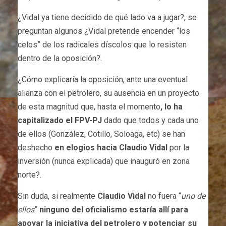
¿Vidal ya tiene decidido de qué lado va a jugar?, se
preguntan algunos ¿Vidal pretende encender “los
celos” de los radicales díscolos que lo resisten
dentro de la oposición?.
¿Cómo explicaría la oposición, ante una eventual
alianza con el petrolero, su ausencia en un proyecto
de esta magnitud que, hasta el momento
, lo ha
capitalizado el FPV-PJ
dado que todos y cada uno
de ellos (González, Cotillo, Soloaga, etc) se han
deshecho
en elogios hacia Claudio Vidal
por la
inversión (nunca explicada) que inauguró en zona
norte?.
Sin duda, si realmente
Claudio Vidal
no fuera “
uno de
ellos
”
ninguno del oficialismo estaría allí para
apoyar la iniciativa del petrolero y potenciar su