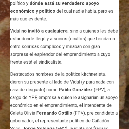
político y
dónde está su verdadero apoyo
económico y político
del cual nadie habla, pero es
más que evidente.
Vidal
no invitó a cualquiera
, sino a quienes les debe
estar donde llegó y a socios (ocultos) que brindaron
entre sonrisas cómplices y miraban con gran
sorpresa el esplendor del emprendimiento a cuyo
frente está el sindicalista.
Destacados nombres de la política kirchnerista,
dieron su presente al lado de Vidal (y para nada con
cara de disgusto) como
Pablo González
(FPV), a
cargo de YPF, empresa a quien le asignarían un apoyo
económico en el emprendimiento, el intendente de
Caleta Olivia
Fernando Cotillo
(FPV), pre candidato a
gobernador; el representante político de Cañadón
Seco,
Jorge Soloaga
(FPV), la joyita del fracaso