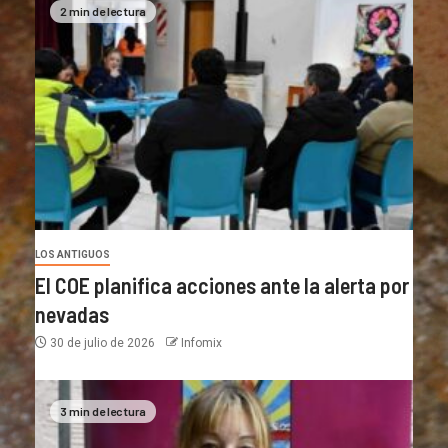
2 min de lectura
LOS ANTIGUOS
El COE planifica acciones ante la alerta por
nevadas
30 de julio de 2026
Infomix
3 min de lectura