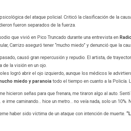
 psicológica del ataque policial. Criticó la clasificación de la 
dieron fueron separados de la fuerza.
isodio que vivió en Pico Truncado durante una entrevista en
Radio
cular, Carrizo aseguró tener “mucho miedo” y denunció que la cau
asado, causó gran repercusión y repudio. El artista, de trayector
 de la visión en un ojo.
les logró abrir el ojo izquierdo, aunque los médicos le advirtier
mucho miedo y paranoia
todo el tiempo en cuanto a la Policía.
me hicieron señas para que frenara, me tiraron algo al auto. Sentí
… e irme caminando… hice un metro… no veía nada, solo un 10%. 
teme haber sido víctima de un ataque con intención de muerte.
“L