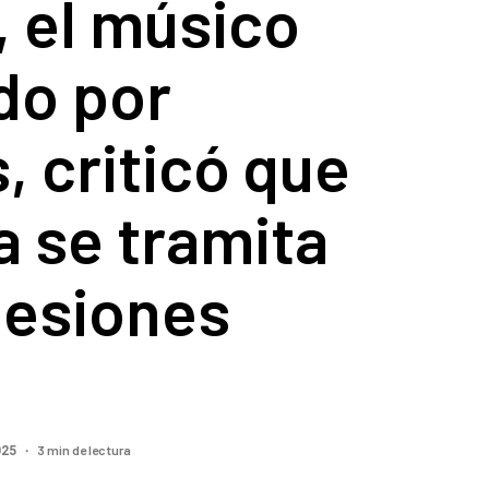
, el músico
do por
s, criticó que
a se tramita
lesiones
3 min de lectura
025