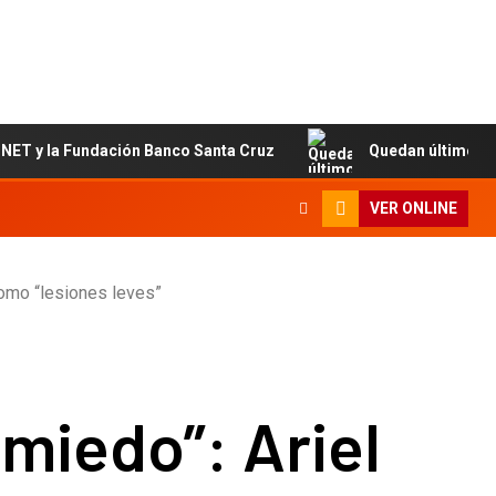
 la Fundación Banco Santa Cruz
Quedan últimos cupos dis
VER ONLINE
 como “lesiones leves”
miedo”: Ariel