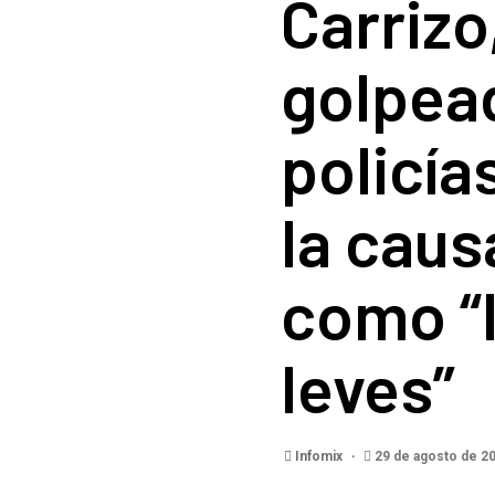
Carrizo
golpea
policía
la caus
como “
leves”
Infomix
29 de agosto de 2