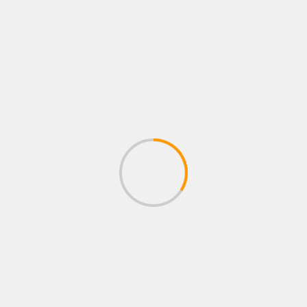
ón COLD SALE para quienes aún no son clientes, con instalación
 ingresar a www.ssservicios.com.ar o comunicarse al WhatsApp
Temporal de nieve: el gob
os campos obligatorios están marcados con
*