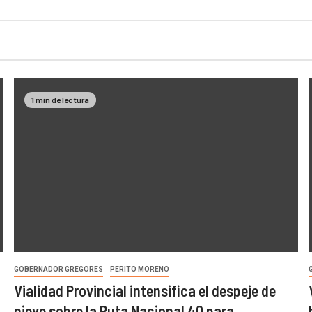
1 min de lectura
GOBERNADOR GREGORES
PERITO MORENO
Vialidad Provincial intensifica el despeje de
nieve sobre la Ruta Nacional 40 para