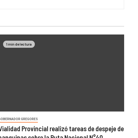
1 min de lectura
GOBERNADOR GREGORES
Vialidad Provincial realizó tareas de despeje de
banquinas sobre la Ruta Nacional N°40