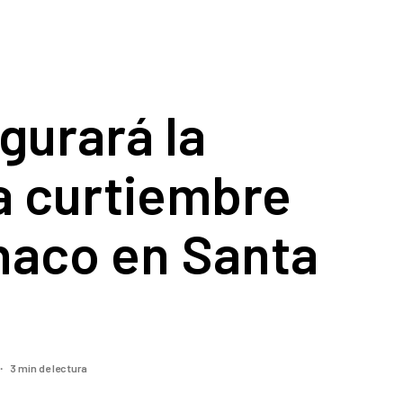
gurará la
a curtiembre
naco en Santa
3 min de lectura