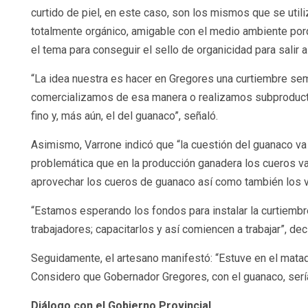
curtido de piel, en este caso, son los mismos que se utili
totalmente orgánico, amigable con el medio ambiente por
el tema para conseguir el sello de organicidad para salir 
“La idea nuestra es hacer en Gregores una curtiembre sem
comercializamos de esa manera o realizamos subproductos
fino y, más aún, el del guanaco”, señaló.
Asimismo, Varrone indicó que “la cuestión del guanaco va a
problemática que en la producción ganadera los cueros van
aprovechar los cueros de guanaco así como también los va
“Estamos esperando los fondos para instalar la curtiembre
trabajadores; capacitarlos y así comiencen a trabajar”, dec
Seguidamente, el artesano manifestó: “Estuve en el matad
Considero que Gobernador Gregores, con el guanaco, sería 
Diálogo con el Gobierno Provincial