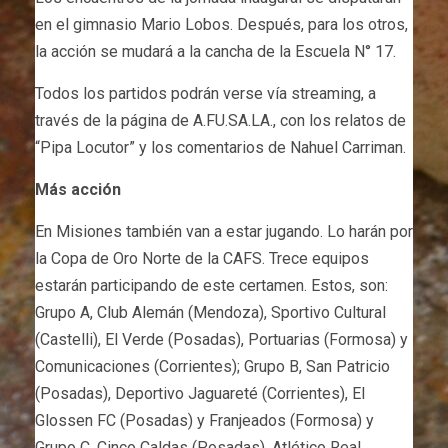
en el gimnasio Mario Lobos. Después, para los otros,
la acción se mudará a la cancha de la Escuela N° 17.
Todos los partidos podrán verse vía streaming, a
través de la página de A.FU.SA.LA., con los relatos de
“Pipa Locutor” y los comentarios de Nahuel Carriman.
Más acción
En Misiones también van a estar jugando. Lo harán por
la Copa de Oro Norte de la CAFS. Trece equipos
estarán participando de este certamen. Estos, son:
Grupo A, Club Alemán (Mendoza), Sportivo Cultural
(Castelli), El Verde (Posadas), Portuarias (Formosa) y
Comunicaciones (Corrientes); Grupo B, San Patricio
(Posadas), Deportivo Jaguareté (Corrientes), El
Glossen FC (Posadas) y Franjeados (Formosa) y
Grupo C, Cinco Caldas (Posadas), Atlético Real