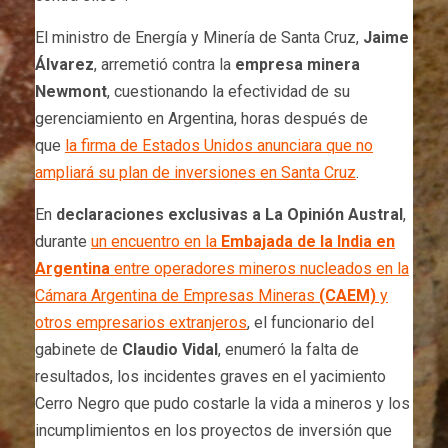
El ministro de Energía y Minería de Santa Cruz,
Jaime
Álvarez
, arremetió contra la
empresa minera
Newmont
, cuestionando la efectividad de su
gerenciamiento en Argentina, horas después de
que
la firma de Estados Unidos anunciara que no
ampliará su plan de inversiones en Santa Cruz
.
En
declaraciones exclusivas a La Opinión Austral
,
durante
un encuentro en la
Embajada de la India en
Argentina
entre operadores mineros nucleados en la
Cámara Argentina de Empresas Mineras
(CAEM)
y
otros empresarios extranjeros
, el funcionario del
gabinete de
Claudio Vidal
, enumeró la falta de
resultados, los incidentes graves en el yacimiento
Cerro Negro que pudo costarle la vida a mineros y los
incumplimientos en los proyectos de inversión que