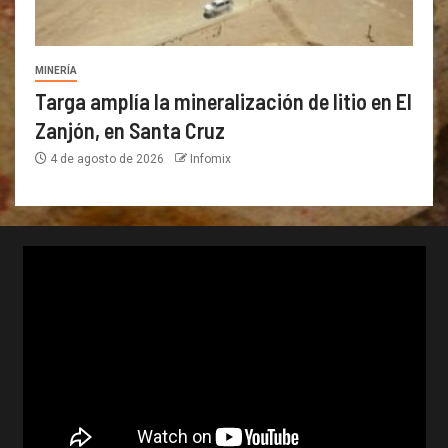
MINERÍA
Targa amplía la mineralización de litio en El
Zanjón, en Santa Cruz
4 de agosto de 2026
Infomix