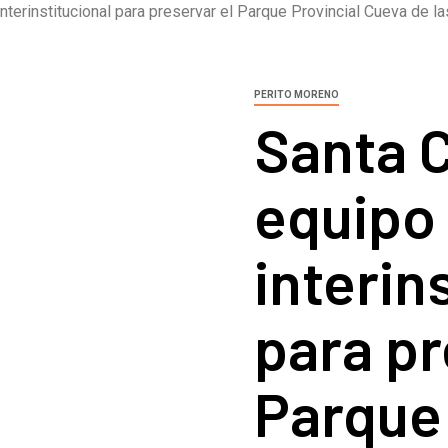
nterinstitucional para preservar el Parque Provincial Cueva de 
PERITO MORENO
Santa 
equipo
interin
para pr
Parque 