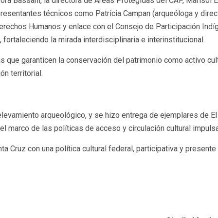
ora Bassani, la directora de Áreas Protegidas del CAP, Marisol E
presentantes técnicos como Patricia Campan (arqueóloga y direct
 Derechos Humanos y enlace con el Consejo de Participación Indí
rtaleciendo la mirada interdisciplinaria e interinstitucional.
icas que garanticen la conservación del patrimonio como activo cu
n territorial.
elevamiento arqueológico, y se hizo entrega de ejemplares de El 
 marco de las políticas de acceso y circulación cultural impulsa
ruz con una política cultural federal, participativa y presente e