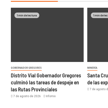
1 min de lectura
1 min de le
GOBERNADOR GREGORES
MINERÍA
Distrito Vial Gobernador Gregores
Santa Cru
culminó las tareas de despeje en
de las ex
las Rutas Provinciales
7 de agosto 
7 de agosto de 2026
Infomix