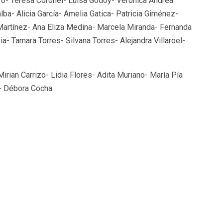
stro- Teresa Coronel- Luisa Godoy- Verónica Andrea
lba- Alicia García- Amelia Gatica- Patricia Giménez-
artínez- Ana Eliza Medina- Marcela Miranda- Fernanda
 Tamara Torres- Silvana Torres- Alejandra Villaroel-
rian Carrizo- Lidia Flores- Adita Muriano- María Pía
- Débora Cocha.