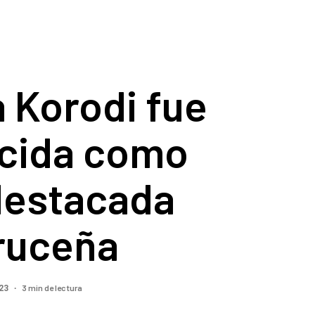
 Korodi fue
cida como
destacada
ruceña
3 min de lectura
023