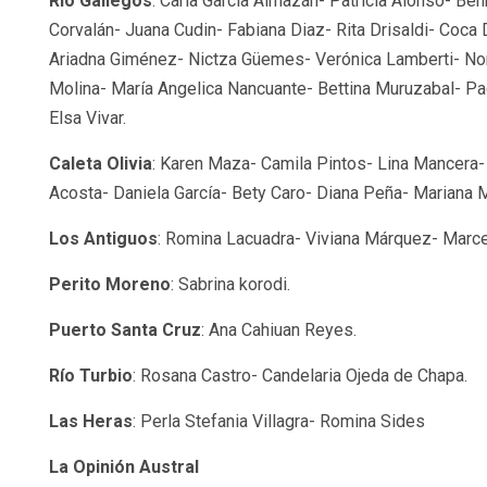
Río Gallegos
: Carla García Almazán- Patricia Alonso- Be
Corvalán- Juana Cudin- Fabiana Diaz- Rita Drisaldi- Coca 
Ariadna Giménez- Nictza Güemes- Verónica Lamberti- No
Molina- María Angelica Nancuante- Bettina Muruzabal- Pac
Elsa Vivar.
Caleta Olivia
: Karen Maza- Camila Pintos- Lina Mancera- 
Acosta- Daniela García- Bety Caro- Diana Peña- Mariana 
Los Antiguos
: Romina Lacuadra- Viviana Márquez- Marc
Perito Moreno
: Sabrina korodi.
Puerto Santa Cruz
: Ana Cahiuan Reyes.
Río Turbio
: Rosana Castro- Candelaria Ojeda de Chapa.
Las Heras
: Perla Stefania Villagra- Romina Sides
La Opinión Austral