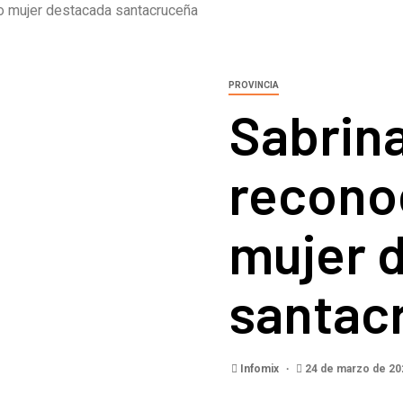
o mujer destacada santacruceña
PROVINCIA
Sabrina
recono
mujer 
santac
Infomix
24 de marzo de 2