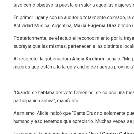
tuvo como objetivo la puesta en valor a aquellas mujere
En primer lugar y con un auditorio totalmente colmado, la 
Actividad Musical Argentina,
María Eugenia Díaz
brindó u
Posteriormente, se efectuó el reconocimiento por la traye
subrayar que las mismas, pertenecen a las distintas local
Al respecto, la gobernadora
Alicia Kirchner
señaló: “Me p
mujeres que están a lo largo y ancho de nuestra provincia”
“Cuando se hablaba del voto femenino, se colocó una bisag
participación activa”, manifestó.
Asimismo, Alicia indicó que “Santa Cruz no solamente pued
humano y eso tenemos que apreciarlo. Muchas veces se pi
Finalmente, la gobernadora recordó: “En el
Centro Cultur