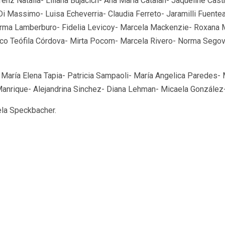
hrenz Natalia- Liliana Bujacich- Ana María Catalan- Jaqueline Ca
Di Massimo- Luisa Echeverria- Claudia Ferreto- Jaramilli Fuentea
rma Lamberburo- Fidelia Levicoy- Marcela Mackenzie- Roxana M
o Teófila Córdova- Mirta Pocom- Marcela Rivero- Norma Segovia-
María Elena Tapia- Patricia Sampaoli- María Angelica Paredes- Mi
Manrique- Alejandrina Sinchez- Diana Lehman- Micaela González
ela Speckbacher.