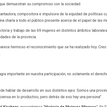
s que demuestran su compromiso con la sociedad.
cantautora, compositora e impulsora de la equidad de políticas cu
na charla a todo el público presente acerca de el papel de las m
ctoria y trabajo de las 69 mujeres en distintos ámbitos laborales
idades de la provincia.
arece hermoso el reconocimiento que se ha realizado hoy. Creo 
.
ra importante en nuestra participación, no solamente el derecho 
e hablar de desarrollo en sus distintos ejes. Somos una provinc
ensa en lo productivo, pero detrás de eso hay una persona”.
al Kirchner
, presentamos “
Historia de Mujeres Mineras
”. En 