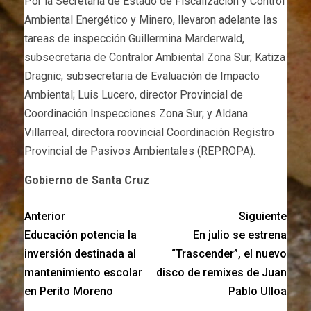
Por la Secretaría de Estado de Fiscalización y Control
Ambiental Energético y Minero, llevaron adelante las
tareas de inspección Guillermina Marderwald,
subsecretaria de Contralor Ambiental Zona Sur; Katiza
Dragnic, subsecretaria de Evaluación de Impacto
Ambiental; Luis Lucero, director Provincial de
Coordinación Inspecciones Zona Sur; y Aldana
Villarreal, directora roovincial Coordinación Registro
Provincial de Pasivos Ambientales (REPROPA).
Gobierno de Santa Cruz
Anterior
Siguiente
Educación potencia la
En julio se estrena
inversión destinada al
“Trascender”, el nuevo
mantenimiento escolar
disco de remixes de Juan
en Perito Moreno
Pablo Ulloa