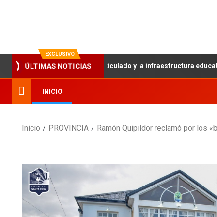
La evolución en información
EXCLUSIVO
n fortalece el trabajo articulado y la infraestructura educativa
ÚLTIMAS NOTICIAS
INICIO
Inicio
PROVINCIA
Ramón Quipildor reclamó por los «b