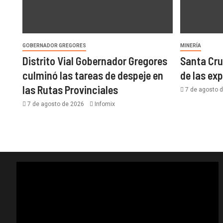
GOBERNADOR GREGORES
MINERÍA
Distrito Vial Gobernador Gregores
Santa Cru
culminó las tareas de despeje en
de las ex
las Rutas Provinciales
7 de agosto 
7 de agosto de 2026
Infomix