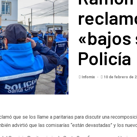
reclamó
«bajos 
Policía
Infomix
10 de febrero de 
clamó que se los llame a paritarias para discutir una recomposic
ién advirtió que las comisarías “están devastadas” y los nuevo