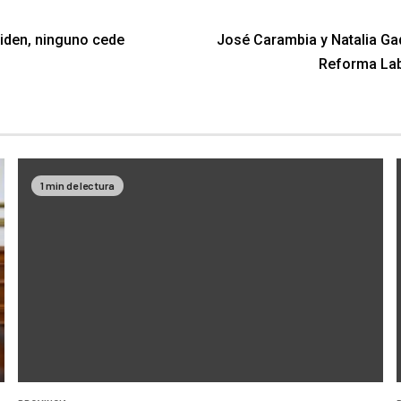
piden, ninguno cede
José Carambia y Natalia Gad
Reforma Labo
1 min de lectura