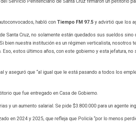
del Servicio Penitenciario de Santa Cruz firmaron un petitorio par
e autoconvocados, habló con
Tiempo FM 97.5
y advirtió que los a
a de Santa Cruz, no solamente están quedados sus sueldos sino 
i bien nuestra institución es un régimen verticalista, nosotro
. Eso, estos últimos años, con este gobierno y esta jefatura, no
licial y aseguró que “al igual que le está pasando a todos los em
itorio que fue entregado en Casa de Gobierno.
s y un aumento salarial. Se pide $3.800.000 para un agente ingres
zado en 2024 y 2025, que refleja que Policía “por lo menos perdió