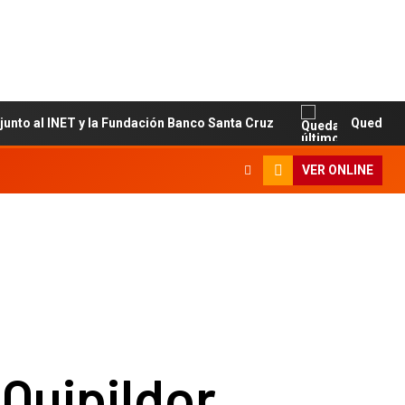
 INET y la Fundación Banco Santa Cruz
Quedan últimos c
VER ONLINE
Quipildor