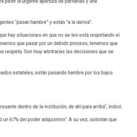
a pedir la urgente apertura de paritarias y una
gentes “pasan hambre” y están “a la deriva”.
que hay situaciones en que no se les está respetando el
s tenemos que pasar por un debido proceso, tenemos que
 se respeta. Son muy arbitrarias las decisiones que se
pleados estatales, están pasando hambre por los bajos
ante dentro de la institución, de ahí para arriba”, indicó.
 un 67% del poder adquisitivo”. A su vez, solicitan que