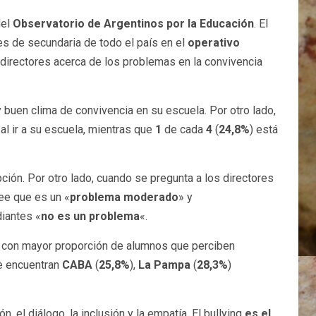
del
Observatorio de Argentinos por la Educación
. El
es de secundaria de todo el país en el
operativo
 directores acerca de los problemas en la convivencia
 buen clima de convivencia en su escuela. Por otro lado,
al ir a su escuela, mientras que
1
de cada
4
(
24,8%
) está
ión. Por otro lado, cuando se pregunta a los directores
ee que es un «
problema moderado
» y
diantes «
no es un problema
«.
nes con mayor proporción de alumnos que perciben
se encuentran
CABA
(
25,8%
),
La Pampa
(
28,3%
)
, el diálogo, la inclusión y la empatía. El bullying
es el