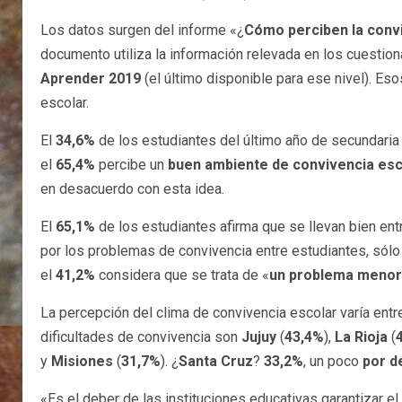
Los datos surgen del informe «¿
Cómo perciben la convi
documento utiliza la información relevada en los cuestio
Aprender 2019
(el último disponible para ese nivel). Es
escolar.
El
34,6%
de los estudiantes del último año de secundaria
el
65,4%
percibe un
buen ambiente de convivencia esc
en desacuerdo con esta idea.
El
65,1%
de los estudiantes afirma que se llevan bien ent
por los problemas de convivencia entre estudiantes, sólo
el
41,2%
considera que se trata de «
un problema menor
La percepción del clima de convivencia escolar varía entr
dificultades de convivencia son
Jujuy
(
43,4%
),
La Rioja
(
y
Misiones
(
31,7%
). ¿
Santa Cruz
?
33,2%
, un poco
por d
«Es el deber de las instituciones educativas garantizar el 