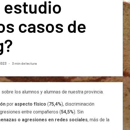
 estudio
os casos de
g?
3 min de lectura
2023
 sobre los alumnos y alumnas de nuestra provincia.
ión
por
aspecto físico
(
75,4%
), discriminación
agresiones entre compañeros (
54,5%
). Sin
enazas o agresiones en redes sociales
, más de la