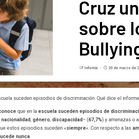
Cruz un
sobre l
Bullyin
Infomix
30 de marzo de 
cuela suceden episodios de discriminación. Qué dice el informe
econoce
que en la
escuela suceden episodios de discriminac
,
nacionalidad
,
género
,
discapacidad
– (
67,7%
) y amenazas o 
que estos episodios suceden «
siempre
«. Con respecto a las
am
sucede nunca
.