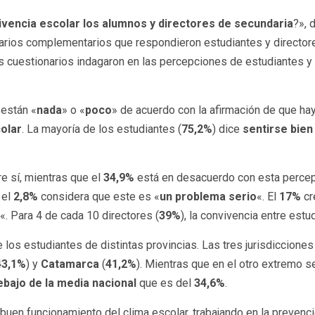
vencia escolar los alumnos y directores de secundaria
?», 
narios complementarios que respondieron estudiantes y director
os cuestionarios indagaron en las percepciones de estudiantes y
 están «
nada
» o «
poco
» de acuerdo con la afirmación de que hay
olar
. La mayoría de los estudiantes (
75,2%
) dice
sentirse bien
re sí, mientras que el
34,9%
está en desacuerdo con esta percepc
 el
2,8%
considera que este es «
un problema serio
«. El
17%
cr
«. Para 4 de cada 10 directores (
39%
), la convivencia entre estu
e los estudiantes de distintas provincias. Las tres jurisdiccio
43,1%
) y
Catamarca
(
41,2%
). Mientras que en el otro extremo 
ebajo de la media nacional
que es del
34,6%
.
buen funcionamiento del clima escolar, trabajando en la prevención