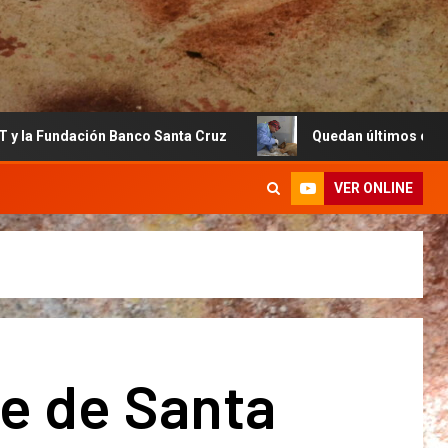
n Banco Santa Cruz
Quedan últimos cupos disponibles pa
VER ONLINE
e de Santa