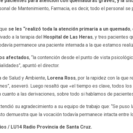
te pacientes para atención con quemaduras graves, y la sit
rsonal de Mantenimiento, Farmacia, es decir, todo el personal se
 que
se les “realizó toda la atención primaria a un quemado
,
ivado a la terapia del
Hospital de Las Heras
, y tres pacientes 
 todavía permanece una paciente internada a la que estamos reali
los afectados
, “la contención desde el punto de vista psicológic
alidades”, apuntó el director.
ra de Salud y Ambiente,
Lorena Ross
, por la rapidez con la que 
tuciones”, aseveró. Luego resaltó que «el tiempo es clave, todos 
en cuanto a las derivaciones, sobre todo si hablamos de pacient
 extendió su agradecimiento a su equipo de trabajo que: “Se puso
o demuestra que la vocación todavía permanece intacta entre l
os / LU14 Radio Provincia de Santa Cruz.