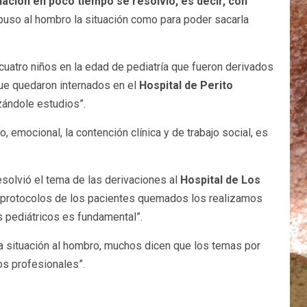
uación en poco tiempo se resolvió, es decir, con
 puso al hombro la situación como para poder sacarla
 cuatro niños en la edad de pediatría que fueron derivados
que quedaron internados en el
Hospital de Perito
zándole estudios”.
o, emocional, la contención clínica y de trabajo social, es
resolvió el tema de las derivaciones al
Hospital de Los
los protocolos de los pacientes quemados los realizamos
es pediátricos es fundamental”.
 la situación al hombro, muchos dicen que los temas por
os profesionales”.