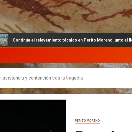
el relevamiento técnico en Perito Moreno junto al INET y la Fundac
n asistencia y contención tras la tragedia
PERITO MORENO