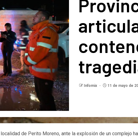
Provinc
articul
contenc
traged
Infomix
11 de mayo de 2
a localidad de Perito Moreno, ante la explosión de un complejo ha