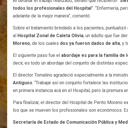
Al detallar el trabajo realizado, señaló que recibieron
“sie
todos los profesionales del Hospital
”. “Enfermería, pe
adelante de la mejor manera”, comentó.
Sobre el tratamiento brindado a los pacientes, puntualizó
al
Hospital Zonal de Caleta Olivia
, un adulto que fue der
Moreno
, de los cuales
dos ya fueron dados de alta
, y
El siguiente paso fue el
abordaje es para la familia de 
decir, es todo un abordaje del conjunto de distintas especi
El director Tomalino agradeció especialmente a la minist
Antiguos
. “Trabajar así en conjunto fortalece las insti
en primera instancia acá en el Hospital, pero la premura 
Para finalizar, el director del Hospital de Perito Moreno
los que se mueven los profesionales son económicos. Est
Secretaría de Estado de Comunicación Pública y Medi