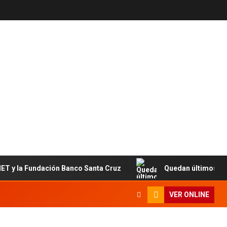
 la Fundación Banco Santa Cruz
Quedan últimos cupos di
VER ONLINE