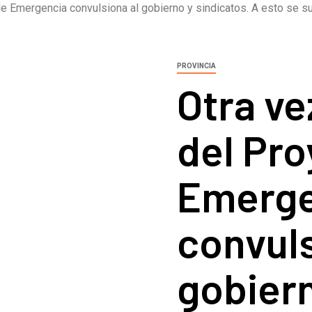
e Emergencia convulsiona al gobierno y sindicatos. A esto se sum
PROVINCIA
Otra ve
del Pro
Emerge
convuls
gobier