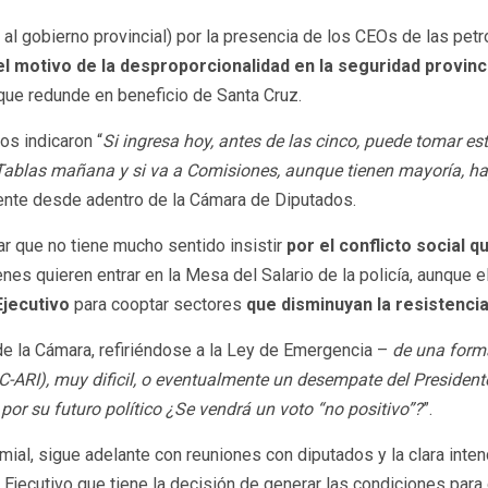
 al gobierno provincial) por la presencia de los CEOs de las pet
el motivo de la desproporcionalidad en la seguridad provinci
 que redunde en beneficio de Santa Cruz.
os indicaron “
Si ingresa hoy, antes de las cinco, puede tomar es
Tablas mañana y si va a Comisiones, aunque tienen mayoría, hay 
fuente desde adentro de la Cámara de Diputados.
ar que no tiene mucho sentido insistir
por el conflicto social 
nes quieren entrar en la Mesa del Salario de la policía, aunque 
Ejecutivo
para cooptar sectores
que disminuyan la resistencia
de la Cámara, refiriéndose a la Ley de Emergencia –
de una forma
-ARI), muy dificil, o eventualmente un
desempate del President
 por su futuro político ¿Se vendrá un voto “no positivo”?
”.
emial, sigue adelante con reuniones con diputados y la clara int
l Ejecutivo que tiene la decisión de generar las condiciones para