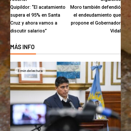
Quipildor: “El acatamiento
Moro también defendió
supera el 95% en Santa
el endeudamiento que
Cruz y ahora vamos a
propone el Gobernador
discutir salarios”
Vidal
MÁS INFO
3 min de lectura