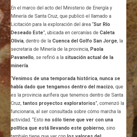
En el marco del acto del Ministerio de Energía y
Minería de Santa Cruz, que publicó el llamado a
Licitación para la exploración del área “
Sur Río
Deseado Este
”, ubicada en cercanías de
Caleta
Olivia
, dentro de la
Cuenca del Golfo San Jorge
, la
secretaria de Minería de la provincia,
Paola
Pavanello
, se refirió a la
situación actual de la
minería
.
“
Venimos de una temporada histórica
,
nunca se
había dado que tengamos dentro del macizo
, que
es la provincia aurífera que tenemos dentro de Santa
Cruz,
tantos proyectos exploratorios
”, comenzó la
funcionaria, al ser consultada sobre cómo marcha la
actividad. “Esto
no sólo tiene que ver con una
política que está llevando este gobierno
, sino
también tiene que ver con
los valores del