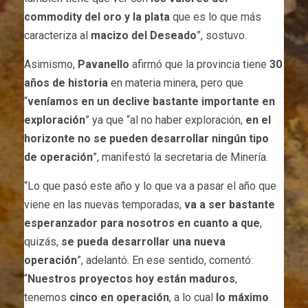
commodity del oro y la plata
que es lo que más
caracteriza al
macizo del Deseado
”, sostuvo.
Asimismo,
Pavanello
afirmó que la provincia tiene
30
años de historia
en materia minera, pero que
“
veníamos en un declive bastante importante en
exploración
” ya que “al no haber exploración,
en el
horizonte no se pueden desarrollar ningún tipo
de operación
”, manifestó la secretaria de Minería.
“Lo que pasó este año y lo que va a pasar el año que
viene en las nuevas temporadas,
va a ser bastante
esperanzador para nosotros en cuanto a que
,
quizás,
se pueda desarrollar una nueva
operación
”, adelantó. En ese sentido, comentó:
“
Nuestros proyectos hoy están maduros
,
tenemos
cinco en operación
, a lo cual
lo máximo