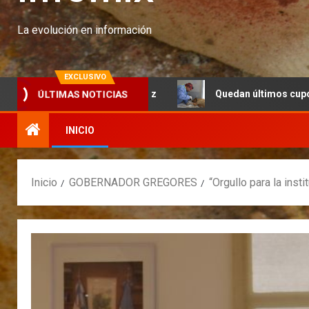
La evolución en información
EXCLUSIVO
n Banco Santa Cruz
Quedan últimos cupos disponibles pa
ÚLTIMAS NOTICIAS
INICIO
Inicio
GOBERNADOR GREGORES
“Orgullo para la inst