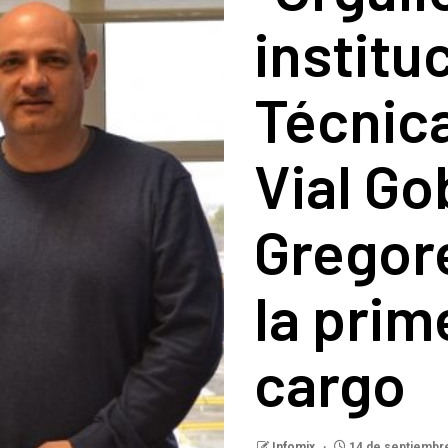
institu
Técnica
Vial G
Gregor
la prim
cargo
Infomix
14 de septiembr