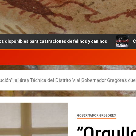
ra castraciones de felinos y caninos
Cultura apuesta a
itución”: el área Técnica del Distrito Vial Gobernador Gregores cu
GOBERNADOR GREGORES
“Orgull