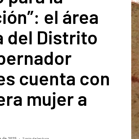
ción”: el área
 del Distrito
obernador
es cuenta con
era mujer a
2 min de lectura
e de 2025