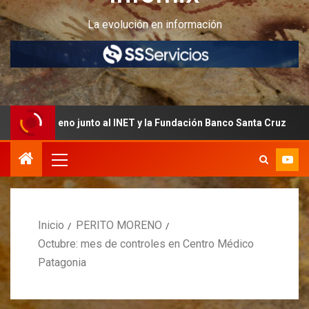
La evolución en información
 junto al INET y la Fundación Banco Santa Cruz
Quedan ú
Inicio
PERITO MORENO
Octubre: mes de controles en Centro Médico
Patagonia