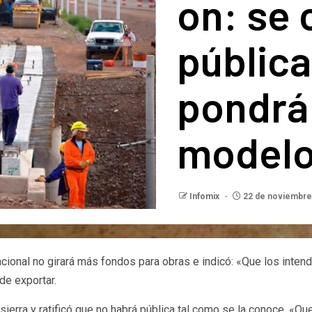
on: se 
pública
pondrá 
modelo
Infomix
22 de noviembre
 nacional no girará más fondos para obras e indicó: «Que los inte
de exportar.
sierra y ratificó que no habrá pública tal como se la conoce. «Qu