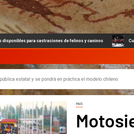
castraciones de felinos y caninos
Cultura apuesta a má
pública estatal y se pondrá en práctica el modelo chileno
PAÍS
Motosi