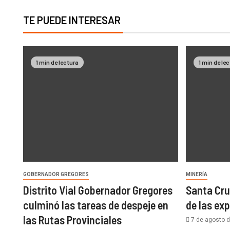
TE PUEDE INTERESAR
1 min de lectura
1 min de le
GOBERNADOR GREGORES
MINERÍA
Distrito Vial Gobernador Gregores
Santa Cru
culminó las tareas de despeje en
de las ex
las Rutas Provinciales
7 de agosto 