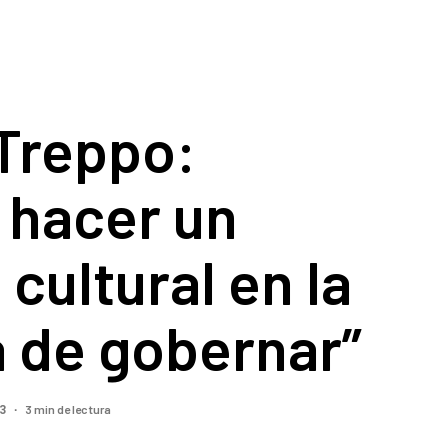
 Treppo:
 hacer un
cultural en la
 de gobernar”
3 min de lectura
23