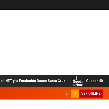
T y la Fundación Banco Santa Cruz
Quedan últimos cupos
VER ONLINE