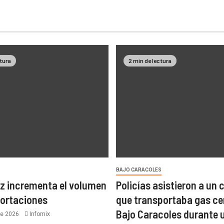
ctura
2 min de lectura
BAJO CARACOLES
z incrementa el volumen
Policías asistieron a un
portaciones
que transportaba gas ce
Bajo Caracoles durante 
de 2026
Infomix