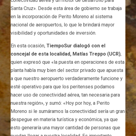
conectividad aérea y un motor de desarrollo para
Santa Cruz». Desde esta área de gobierno se trabaja
en la incorporación de Perito Moreno al sistema
nacional de aeropuertos, lo que le brindará mayor
visibilidad y oportunidades de inversión.
En esta ocasión,
TiempoSur dialogó con el
concejal de esta localidad, Matías Treppo (UCR)
,
quien expresó que «la puesta en operaciones de esta
planta habla muy bien del sector privado que apuesta
a que nuestro aeropuerto verdaderamente funcione y
esté operativo para que los peritenses podamos
hacer uso de conectividad aérea, tan necesaria para
nuestra región», y sumó: «Hoy por hoy, a Perito
Moreno si le sumáramos la conectividad sería un gran
despegue en materia turística y económica, ya que
esto generaría una mayor cantidad de personas que
puedan llegar a nuestra localidad. Es importante