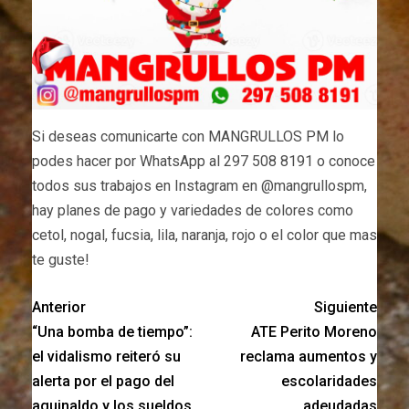
Si deseas comunicarte con MANGRULLOS PM lo
podes hacer por WhatsApp al 297 508 8191 o conoce
todos sus trabajos en Instagram en @mangrullospm,
hay planes de pago y variedades de colores como
cetol, nogal, fucsia, lila, naranja, rojo o el color que mas
te guste!
Anterior
Siguiente
“Una bomba de tiempo”:
ATE Perito Moreno
el vidalismo reiteró su
reclama aumentos y
alerta por el pago del
escolaridades
aguinaldo y los sueldos
adeudadas