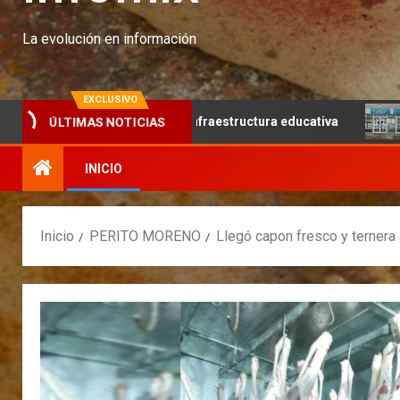
La evolución en información
EXCLUSIVO
la infraestructura educativa
Continúa el relevamiento t
ÚLTIMAS NOTICIAS
INICIO
Inicio
PERITO MORENO
Llegó capon fresco y terner