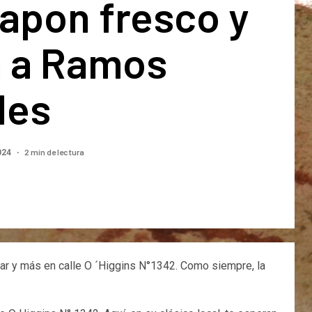
apon fresco y
a a Ramos
les
2 min de lectura
024
ar y más en calle O ´Higgins N°1342. Como siempre, la