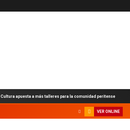
a apuesta a más talleres para la comunidad peritense
A
VER ONLINE