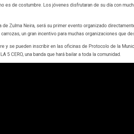
mo es de costumbre. Los jóvenes disfrutaran de su día con much
a de Zulma Neira, será su primer evento organizado directamente
carrozas, un gran incentivo para muchas organizaciones que des
bre y se pueden inscribir en las oficinas de Protocolo de la Mun
 LA 5 CERO, una banda que hará bailar a toda la comunidad.