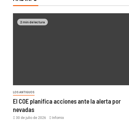
2 min de lectura
LOS ANTIGUOS
El COE planifica acciones ante la alerta por
nevadas
30 de julio de 2026
Infomix