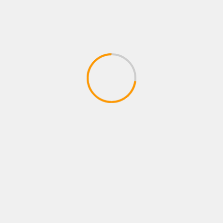
2 min de lectura
PERITO MORENO
Continúa el relevamiento técnico en Perito
Moreno junto al INET y la Fundación Banco
Santa Cruz
5 de agosto de 2026
Infomix
1 min de lectura