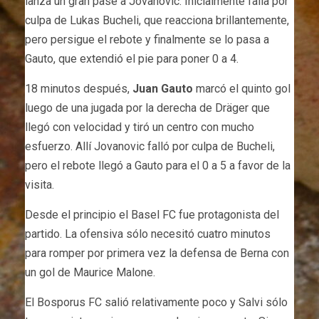
lanza un gran pase a Jovanovic. Inicialmente falla por
culpa de Lukas Bucheli, que reacciona brillantemente,
pero persigue el rebote y finalmente se lo pasa a
Gauto, que extendió el pie para poner 0 a 4.
18 minutos después,
Juan Gauto
marcó el quinto gol
luego de una jugada por la derecha de Dräger que
llegó con velocidad y tiró un centro con mucho
esfuerzo. Allí Jovanovic falló por culpa de Bucheli,
pero el rebote llegó a Gauto para el 0 a 5 a favor de la
visita.
Desde el principio el Basel FC fue protagonista del
partido. La ofensiva sólo necesitó cuatro minutos
para romper por primera vez la defensa de Berna con
un gol de Maurice Malone.
El Bosporus FC salió relativamente poco y Salvi sólo