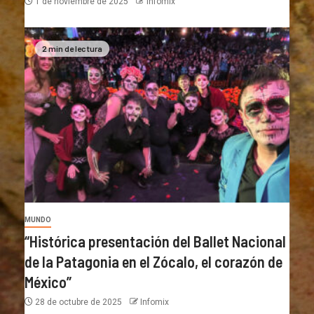
1 de noviembre de 2025
Infomix
2 min de lectura
MUNDO
“Histórica presentación del Ballet Nacional
de la Patagonia en el Zócalo, el corazón de
México”
28 de octubre de 2025
Infomix