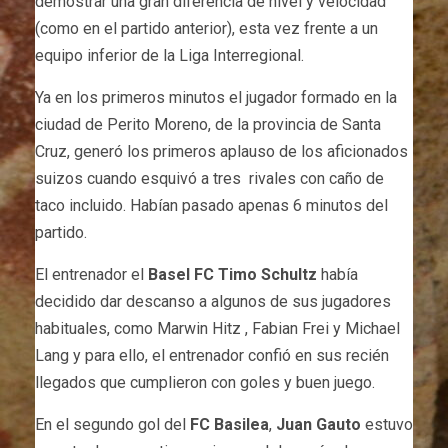
demostrar una gran diferencia de nivel y velocidad
(como en el partido anterior), esta vez frente a un
equipo inferior de la Liga Interregional.
Ya en los primeros minutos el jugador formado en la
ciudad de Perito Moreno, de la provincia de Santa
Cruz, generó los primeros aplauso de los aficionados
suizos cuando esquivó a tres rivales con caño de
taco incluido. Habían pasado apenas 6 minutos del
partido.
El entrenador el
Basel FC
Timo Schultz
había
decidido dar descanso a algunos de sus jugadores
habituales, como Marwin Hitz , Fabian Frei y Michael
Lang y para ello, el entrenador confió en sus recién
llegados que cumplieron con goles y buen juego.
En el segundo gol del
FC Basilea
,
Juan Gauto
estuvo