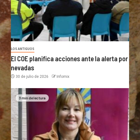
LOS ANTIGUOS
El COE planifica acciones ante la alerta por
nevadas
30 de julio de 2026
Infomix
3 min de lectura