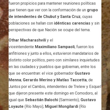
fueron propicios para mantener reuniones políticas
que tienen que ver con la conformación de un
grupo
de intendentes de Chubut y Santa Cruz
, cuyas
poblaciones se hallan con
idénticas carencias
y sin
perspectivas de que Nación se ocupe del tema.
Othar Macharashvili
y el
viceintendente
Maximiliano Sampaoli
, fueron los
anfitriones y junto a ellos, estuvieron mandatarios de
distinto color político, pero con similares inquietudes
en las ciudades y pueblos que gobiernan, entre los
que se encuentran: el vice gobernador
Gustavo
Menna
;
Gerardo Merino y Matías Taccetta
, de
Juntos por el Cambio, intendentes de Trelew y Esquel
que dijeron presente este domingo en Comodoro, al
igual que
Sebastián Balochi
(Sarmiento);
Gustavo
Loyaute
(Río Mayo);
Miguel Mongilardi
(Río