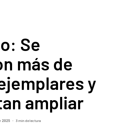
o: Se
on más de
ejemplares y
tan ampliar
3 min de lectura
e 2025