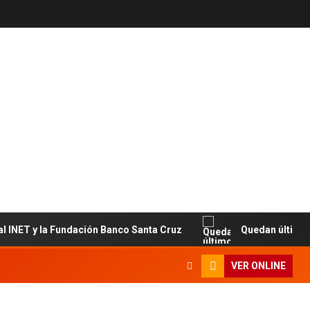
T y la Fundación Banco Santa Cruz
Quedan últimos cupos
VER ONLINE