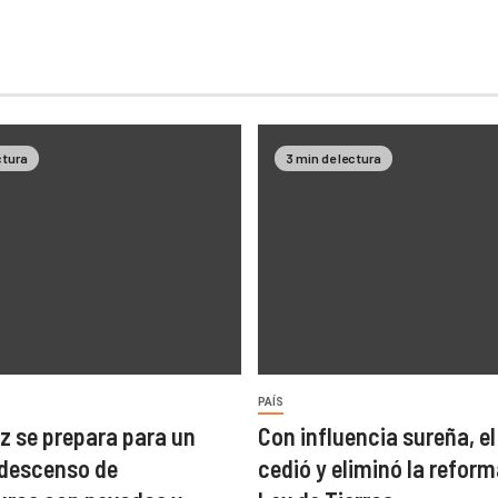
ctura
3 min de lectura
PAÍS
z se prepara para un
Con influencia sureña, e
descenso de
cedió y eliminó la reform