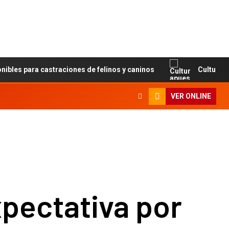
ara castraciones de felinos y caninos
Cultura apuesta 
VER ONLINE
pectativa por