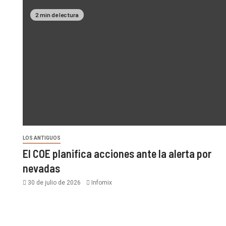
2 min de lectura
LOS ANTIGUOS
El COE planifica acciones ante la alerta por
nevadas
30 de julio de 2026
Infomix