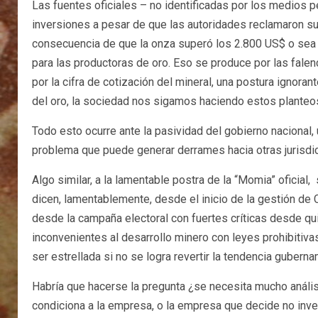
Las fuentes oficiales – no identificadas por los medios p
inversiones a pesar de que las autoridades reclamaron su
consecuencia de que la onza superó los 2.800 US$ o sea a
para las productoras de oro. Eso se produce por las falen
por la cifra de cotización del mineral, una postura ignora
del oro, la sociedad nos sigamos haciendo estos planteo
Todo esto ocurre ante la pasividad del gobierno nacional, 
problema que puede generar derrames hacia otras jurisdi
Algo similar, a la lamentable postra de la “Momia” ofici
dicen, lamentablemente, desde el inicio de la gestión de 
desde la campaña electoral con fuertes críticas desde qu
inconvenientes al desarrollo minero con leyes prohibitiva
ser estrellada si no se logra revertir la tendencia gubern
Habría que hacerse la pregunta ¿se necesita mucho análisi
condiciona a la empresa, o la empresa que decide no inve