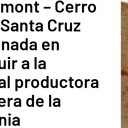
mont – Cerro
 Santa Cruz
nada en
ir a la
al productora
era de la
nia