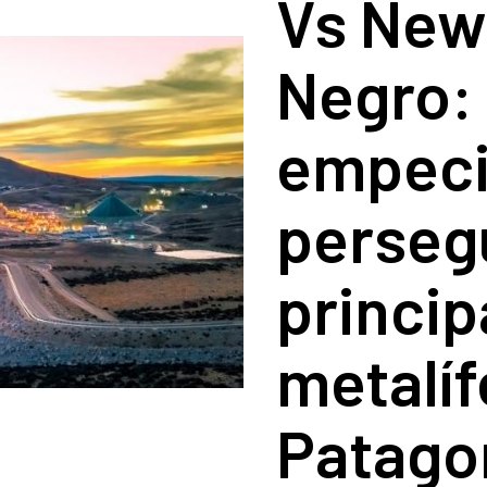
Vs New
Negro:
empeci
persegu
princip
metalíf
Patago