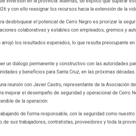
ma de inversión en la provincia. Además, se explicó que superar e
6 y con ello reasignar los recursos hacia la extensión de la vida 
ara desbloquear el potencial de Cerro Negro es priorizar la segu
 relaciones colaborativas y estables con empleados, gremios y aut
 arrojó los resultados esperados, lo que resulta preocupante en 
ner un diálogo permanente y constructivo con las autoridades par
unidades y beneficios para Santa Cruz, en las próximas décadas.
una reunión con Javier Castro, representante de la Asociación 
para mejorar el desempeño de seguridad y operacional de Cerro N
enible de la operación.
bajando de forma responsable, con la seguridad como nuestro val
o de sus trabajadores, contratistas, proveedores y toda la provinc