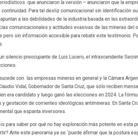
eriodísticos que anunciaron la versión – anunciaron que la empre
 continuidad. Para tal desliz comunicacional sin identificación
puntan a las debilidades de la industria basada en las extraordi
cias comunicacionales y actitudes evasivas de las mineras del or
nte pero sin información accesible para rebatir este testimonio. 
s.
un silencio preocupante de Luis Lucero, el intrascendente Secreta
cciones.
al, sucede con las empresas mineras en general y la Cámara Arge
Claudio Vidal, Gobernador de Santa Cruz, que sólo reciben mensa
ien era candidato y luego ganó las elecciones en 2024. La fórmul
s y gestación de corrientes ideológicas antimineras. En Santa Cr
amental que espanta inversores.
s para saber por qué no hay exploración más potente en esta prov
rtir? Ante este panorama ya se ´puede afirmar que la postura esg