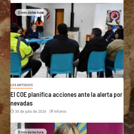
2 min de lectura
LOS ANTIGUOS
El COE planifica acciones ante la alerta por
nevadas
30 de julio de 2026
Infomix
3 min de lectura