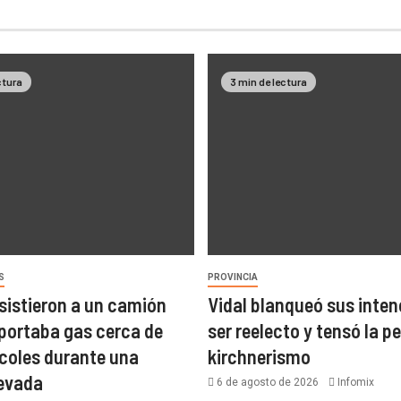
ctura
3 min de lectura
S
PROVINCIA
asistieron a un camión
Vidal blanqueó sus inten
portaba gas cerca de
ser reelecto y tensó la pe
coles durante una
kirchnerismo
nevada
6 de agosto de 2026
Infomix