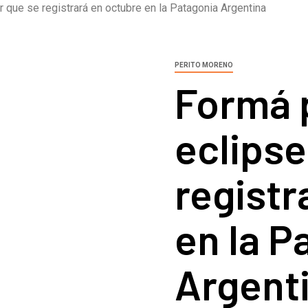
r que se registrará en octubre en la Patagonia Argentina
PERITO MORENO
Formá 
eclipse
registr
en la P
Argent