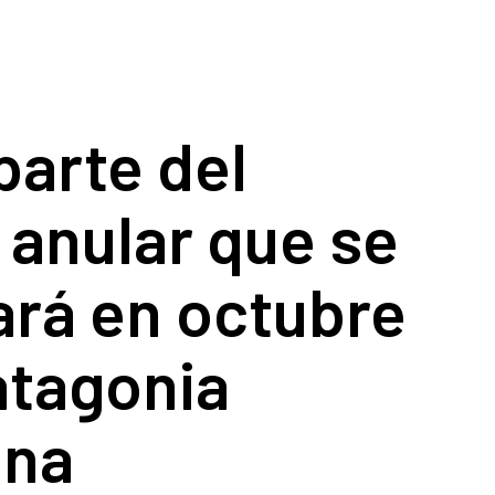
parte del
 anular que se
ará en octubre
atagonia
ina