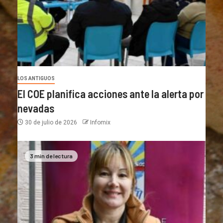
LOS ANTIGUOS
El COE planifica acciones ante la alerta por
nevadas
30 de julio de 2026
Infomix
3 min de lectura