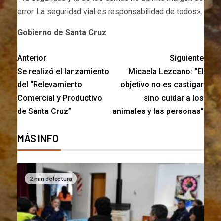
error. La seguridad vial es responsabilidad de todos».
Gobierno de Santa Cruz
Anterior
Siguiente
Se realizó el lanzamiento
Micaela Lezcano: “El
del “Relevamiento
objetivo no es castigar
Comercial y Productivo
sino cuidar a los
de Santa Cruz”
animales y las personas”
MÁS INFO
2 min de lectura