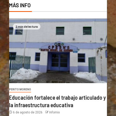
MÁS INFO
2 min de lectura
PERITO MORENO
Educación fortalece el trabajo articulado y
la infraestructura educativa
6 de agosto de 2026
Infomix