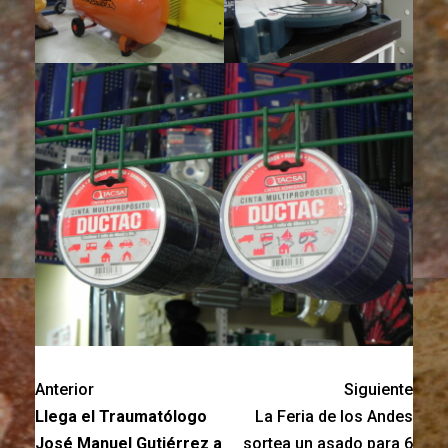
Anterior
Siguiente
Llega el Traumatólogo
La Feria de los Andes
José Manuel Gutiérrez a
sortea un asado para 6