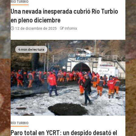
RÍO TURBIO
Una nevada inesperada cubrió Río Turbio
en pleno diciembre
12 de diciembre de 2025
Infomix
4 min de lectura
RÍO TURBIO
Paro total en YCRT: un despido desató el