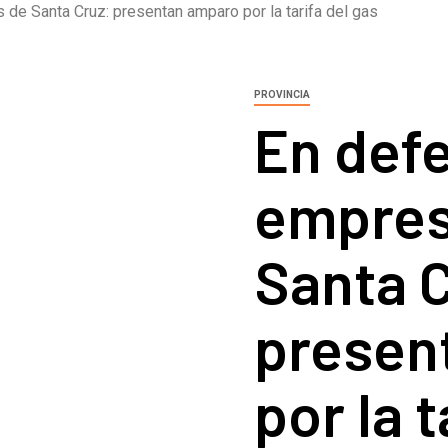
e Santa Cruz: presentan amparo por la tarifa del gas
PROVINCIA
En defe
empres
Santa C
presen
por la t