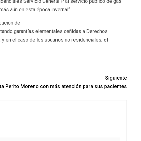
denciales Servicio General P al servicio público de gas
 más aún en esta época invernal“.
ibución de
afectando garantías elementales ceñidas a Derechos
 y en el caso de los usuarios no residenciales,
el
Siguiente
sita Perito Moreno con más atención para sus pacientes