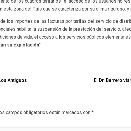
to de los cuadros tarifarios- el acceso de los usuarios no resi
en esta zona del País que se caracteriza por su clima riguroso, y
e los importes de las facturas por tarifas del servicio de distr
denciales habilita la suspensión de la prestación del servicio, 
ciones de vida, el acceso a los servicios públicos elementales,
tan su explotación
“.
 Los Antiguos
El Dr. Barrero vi
os campos obligatorios están marcados con
*