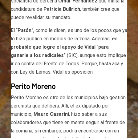
socialista de derecha
Omar Fernández
que milita la
candidatura de
Patricia Bullrich
, también cree que
puede revalidar su mandato.
El
“
Patón
”, como le dicen, es uno de los pocos que ya
lo hizo público en medios de la zona. Además,
es
probable que logre el apoyo de Vidal
“
para
ganarle a los radicales
” (SIC), aunque esto implique
ir en contra del Frente de Todos. Porque, hasta acá y
con Ley de Lemas, Vidal es oposición.
Perito Moreno
Perito Moreno es otro de los municipios bajo gestión
peronista que delibera. Allí, el ex diputado por
municipio,
Mauro Casarini
, hizo saber a sus
colaboradores que tiene en mente seguir al frente de
la comuna, sin embargo, podría encontrarse con un