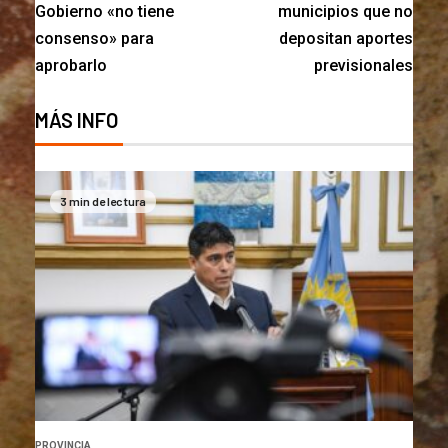
Gobierno «no tiene
municipios que no
consenso» para
depositan aportes
aprobarlo
previsionales
MÁS INFO
3 min de lectura
PROVINCIA