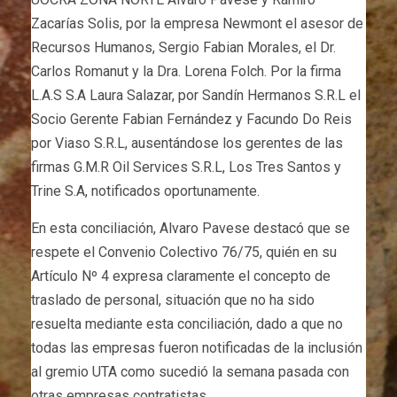
Zacarías Solis, por la empresa Newmont el asesor de
Recursos Humanos, Sergio Fabian Morales, el Dr.
Carlos Romanut y la Dra. Lorena Folch. Por la firma
L.A.S S.A Laura Salazar, por Sandín Hermanos S.R.L el
Socio Gerente Fabian Fernández y Facundo Do Reis
por Viaso S.R.L, ausentándose los gerentes de las
firmas G.M.R Oil Services S.R.L, Los Tres Santos y
Trine S.A, notificados oportunamente.
En esta conciliación, Alvaro Pavese destacó que se
respete el Convenio Colectivo 76/75, quién en su
Artículo Nº 4 expresa claramente el concepto de
traslado de personal, situación que no ha sido
resuelta mediante esta conciliación, dado a que no
todas las empresas fueron notificadas de la inclusión
al gremio UTA como sucedió la semana pasada con
otras empresas contratistas.